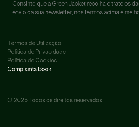
Consinto que a Green Jacket recolha e trate os d
envio da sua newsletter, nos termos acima e melh
T
e
r
m
o
s
d
e
U
t
i
l
i
z
a
ç
ã
o
P
o
l
í
t
i
c
a
d
e
P
r
i
v
a
c
i
d
a
d
e
P
o
l
í
t
i
c
a
d
e
C
o
o
k
i
e
s
Complaints Book
©
2026
Todos os direitos reservados