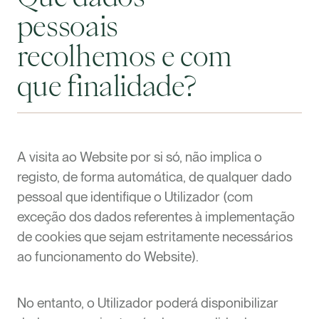
L
i
n
k
e
d
i
n
I
n
s
t
a
g
r
a
m
pessoais
recolhemos e com
que finalidade?
A visita ao Website por si só, não implica o
registo, de forma automática, de qualquer dado
pessoal que identifique o Utilizador (com
exceção dos dados referentes à implementação
de cookies que sejam estritamente necessários
ao funcionamento do Website).
No entanto, o Utilizador poderá disponibilizar