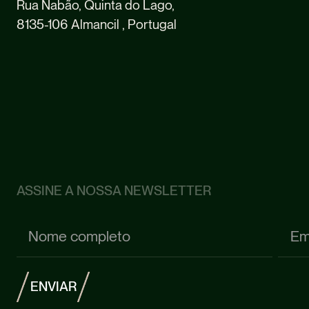
Rua Nabão, Quinta do Lago,
8135-106 Almancil , Portugal
ASSINE A NOSSA NEWSLETTER
E
N
V
I
A
R